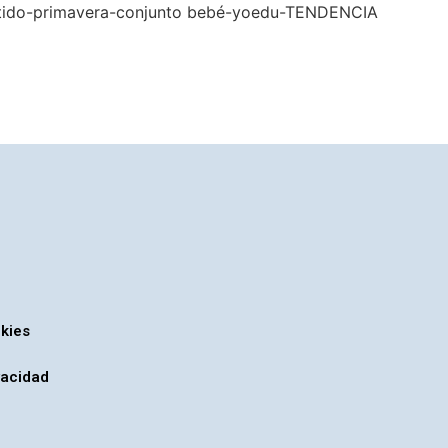
okies
vacidad