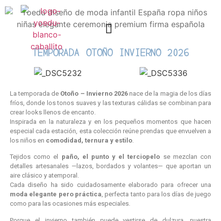
TEMPORADA OTOÑO INVIERNO 2026
Quienes somos
Trabaja con nosotros
La temporada de
Otoño – Invierno 2026
nace de la magia de los días
fríos, donde los tonos suaves y las texturas cálidas se combinan para
crear looks llenos de encanto.
Inspirada en la naturaleza y en los pequeños momentos que hacen
especial cada estación, esta colección reúne prendas que envuelven a
los niños en
comodidad, ternura y estilo
.
Tejidos como el
paño, el punto y el terciopelo
se mezclan con
detalles artesanales —lazos, bordados y volantes— que aportan un
aire clásico y atemporal.
Cada diseño ha sido cuidadosamente elaborado para ofrecer una
moda elegante pero práctica
, perfecta tanto para los días de juego
como para las ocasiones más especiales.
Porque el invierno también puede vestirse de dulzura, nuestra