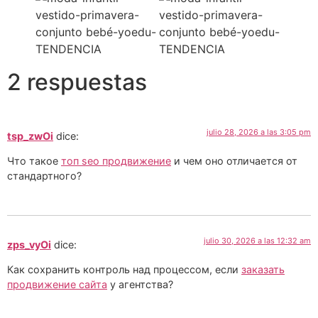
2 respuestas
julio 28, 2026 a las 3:05 pm
tsp_zwOi
dice:
Что такое
топ seo продвижение
и чем оно отличается от
стандартного?
julio 30, 2026 a las 12:32 am
zps_vyOi
dice:
Как сохранить контроль над процессом, если
заказать
продвижение сайта
у агентства?